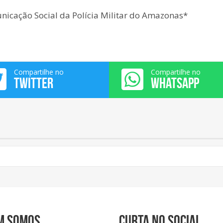
icação Social da Polícia Militar do Amazonas*
Compartilhe no
Compartilhe no
TWITTER
WHATSAPP
m somos
Curta no social