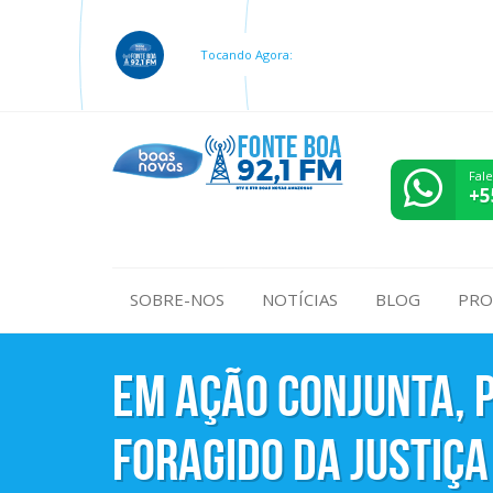
Tocando Agora:
Fal
+5
SOBRE-NOS
NOTÍCIAS
BLOG
PRO
Em ação conjunta, 
foragido da Justiça