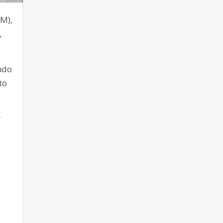
AM),
,
ando
to
r