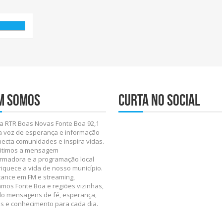
m somos
Curta no social
a RTR Boas Novas Fonte Boa 92,1
a voz de esperança e informação
ecta comunidades e inspira vidas.
itimos a mensagem
rmadora e a programação local
iquece a vida de nosso município.
ance em FM e streaming,
mos Fonte Boa e regiões vizinhas,
do mensagens de fé, esperança,
s e conhecimento para cada dia.